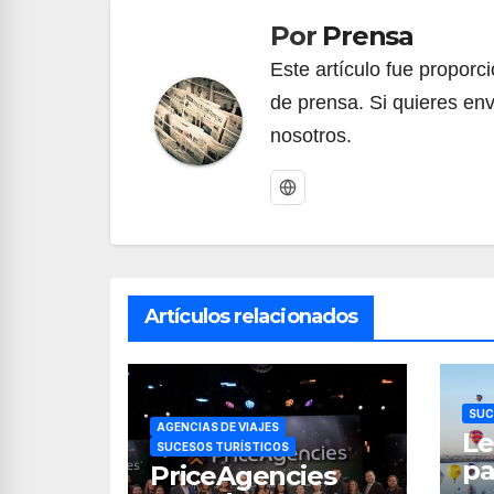
entradas
Por
Prensa
Este artículo fue propor
de prensa. Si quieres env
nosotros.
Artículos relacionados
SUC
AGENCIAS DE VIAJES
Le
SUCESOS TURÍSTICOS
pa
PriceAgencies