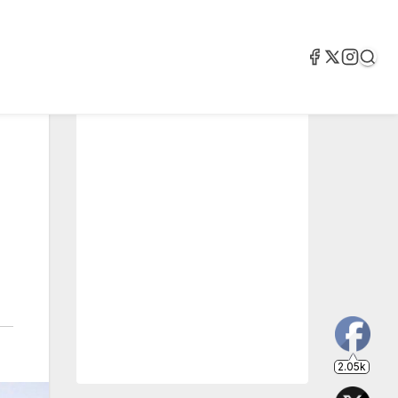
2.05k