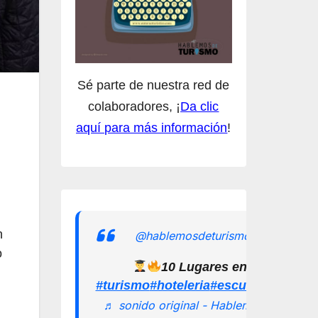
Sé parte de nuestra red de
colaboradores, ¡
Da clic
aquí para más información
!
n
@hablemosdeturismomx
o
10 Lugares en los que pu
#turismo
#hoteleria
#escuelamexican
♬ sonido original - Hablemos de