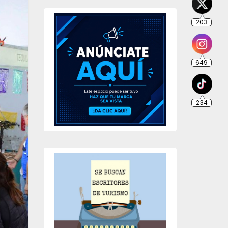
203
649
234