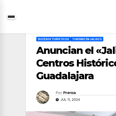
Saltar
al
contenido
SUCESOS TURÍSTICOS
TURISMO EN JALISCO
Anuncian el «Jal
Centros Históric
Guadalajara
Por
Prensa
JUL 11, 2024