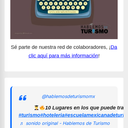
Sé parte de nuestra red de colaboradores, ¡
Da
clic aquí para más información
!
@hablemosdeturismomx
10 Lugares en los que puede trab
#turismo
#hoteleria
#escuelamexicanadeturi
♬ sonido original - Hablemos de Turismo