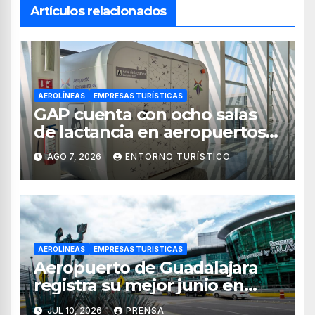
Artículos relacionados
AEROLÍNEAS
EMPRESAS TURÍSTICAS
GAP cuenta con ocho salas
de lactancia en aeropuertos
de México
AGO 7, 2026
ENTORNO TURÍSTICO
AEROLÍNEAS
EMPRESAS TURÍSTICAS
Aeropuerto de Guadalajara
registra su mejor junio en
operaciones y pasajeros
JUL 10, 2026
PRENSA