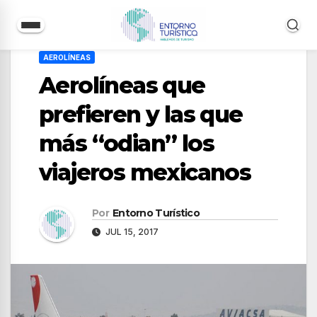
Saltar
AEROLÍNEAS
al
Aerolíneas que
contenido
prefieren y las que
más “odian” los
viajeros mexicanos
Por
Entorno Turístico
JUL 15, 2017