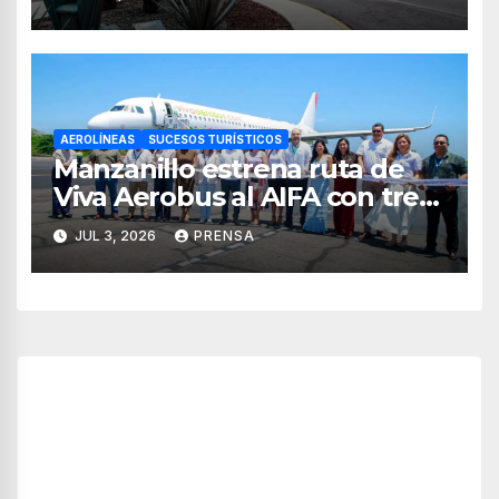
AEROLÍNEAS
SUCESOS TURÍSTICOS
Manzanillo estrena ruta de
Viva Aerobus al AIFA con tres
vuelos semanales
JUL 3, 2026
PRENSA