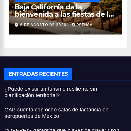
Baja California da la
bienvenida a las fiestas de la
vendimia 2026
6 DE AGOSTO DE 2026
PRENSA
ENTRADAS RECIENTES
¿Puede existir un turismo resiliente sin
planificación territorial?
GAP cuenta con ocho salas de lactancia en
aeropuertos de México
COFEPRIS garantiza que playas de Nayarit son