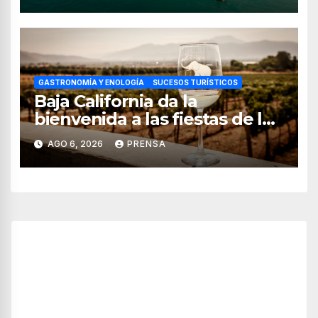
GASTRONOMÍA Y ENOLOGÍA
SUCESOS TURÍSTICOS
Baja California da la
bienvenida a las fiestas de la
vendimia 2026
AGO 6, 2026
PRENSA