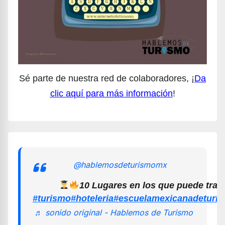
Sé parte de nuestra red de colaboradores, ¡
Da
clic aquí para más información
!
@hablemosdeturismomx
10 Lugares en los que puede trab
#turismo
#hoteleria
#escuelamexicanadeturi
♬ sonido original - Hablemos de Turismo