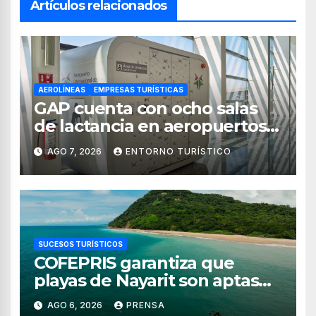
Artículos relacionados
AEROLÍNEAS
EMPRESAS TURÍSTICAS
GAP cuenta con ocho salas
de lactancia en aeropuertos
de México
AGO 7, 2026
ENTORNO TURÍSTICO
SUCESOS TURÍSTICOS
COFEPRIS garantiza que
playas de Nayarit son aptas
para uso recreativo
AGO 6, 2026
PRENSA