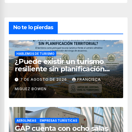
No te lo pierdas
HABLEMOS DE TURISMO
¿Puede existir un turismo
resiliente sin planificación
territorial?
7 DE AGOSTO DE 2026
FRANCISCA
MIGUEZ BOWEN
AEROLÍNEAS
EMPRESAS TURÍSTICAS
GAP cuenta con ocho salas