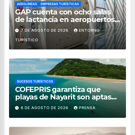
AEROLÍNEAS
EMPRESAS TURÍSTICAS
GAP cuenta con ocho salas
de lactancia en aeropuertos
de México
7 DE AGOSTO DE 2026
ENTORNO
TURÍSTICO
SUCESOS TURÍSTICOS
COFEPRIS garantiza que
playas de Nayarit son aptas
para uso recreativo
6 DE AGOSTO DE 2026
PRENSA