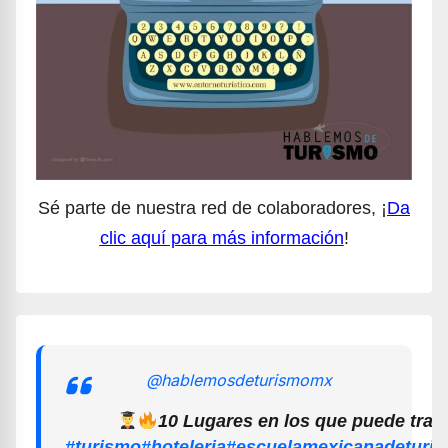
Sé parte de nuestra red de colaboradores, ¡
Da
clic aquí para más información
!
@hablemosdeturismomx
10 Lugares en los que puede trab
#turismo
#hoteleria
#escuelamexicanadeturi