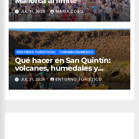
Mallorca al límite
JUL 31, 2026
MARÍA COBO
DESTINOS TURÍSTICOS
TURISMO EN MÉXICO
Qué hacer en San Quintín:
volcanes, humedales y
sabores del mar
JUL 31, 2026
ENTORNO TURÍSTICO