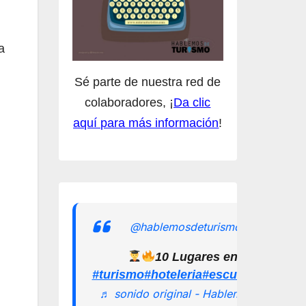
a
Sé parte de nuestra red de
colaboradores, ¡
Da clic
aquí para más información
!
@hablemosdeturismomx
10 Lugares en los que pu
#turismo
#hoteleria
#escuelamexican
♬ sonido original - Hablemos de