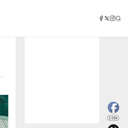
2.05k