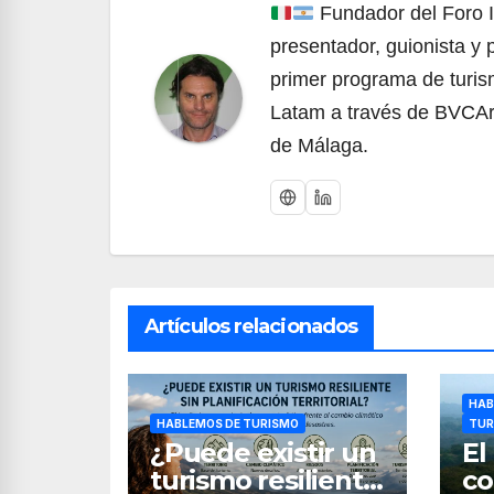
Fundador del Foro 
presentador, guionista y 
primer programa de turis
Latam a través de BVCArg
de Málaga.
Artículos relacionados
HAB
HABLEMOS DE TURISMO
TUR
¿Puede existir un
El
turismo resiliente
co