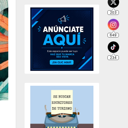
203
649
234