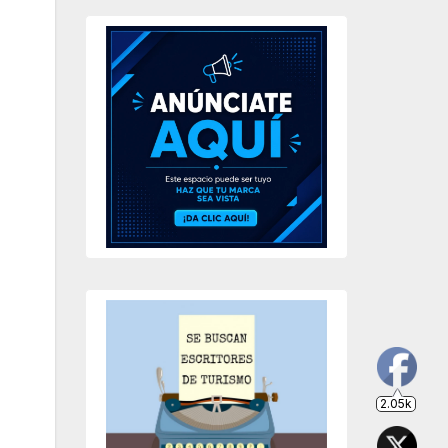
2.05k
203
649
234