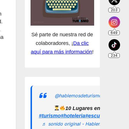
n
d.
a
Sé parte de nuestra red de
na
colaboradores, ¡
Da clic
aquí para más información
!
@hablemosdeturismomx
10 Lugares en los que pu
#turismo
#hoteleria
#escuelamexican
♬ sonido original - Hablemos de