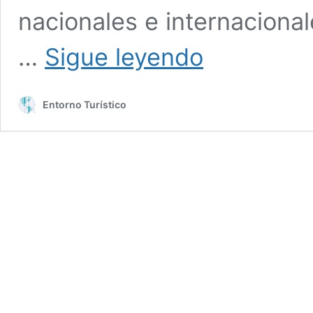
nacionales e internacional
El
…
Sigue leyendo
Museo
de
la
Entorno Turístico
Hotelería
Mexicana:
datos
que
debes
saber