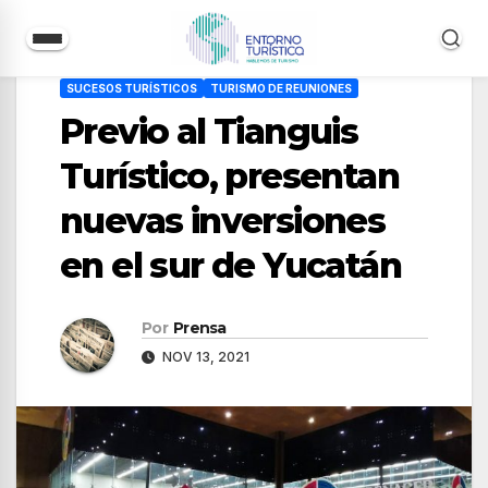
Saltar
SUCESOS TURÍSTICOS
TURISMO DE REUNIONES
al
Previo al Tianguis
contenido
Turístico, presentan
nuevas inversiones
en el sur de Yucatán
Por
Prensa
NOV 13, 2021