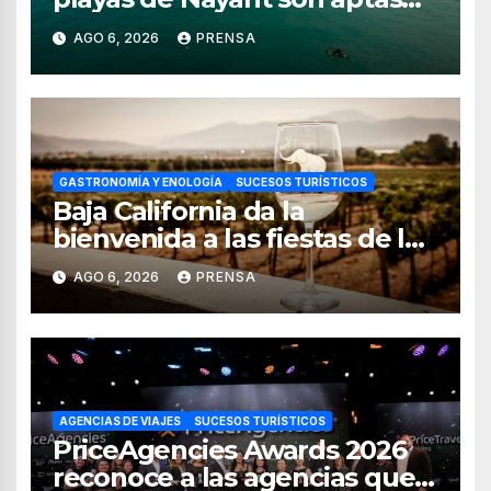
para uso recreativo
AGO 6, 2026
PRENSA
GASTRONOMÍA Y ENOLOGÍA
SUCESOS TURÍSTICOS
Baja California da la
bienvenida a las fiestas de la
vendimia 2026
AGO 6, 2026
PRENSA
AGENCIAS DE VIAJES
SUCESOS TURÍSTICOS
PriceAgencies Awards 2026
reconoce a las agencias que