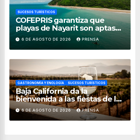
SUCESOS TURÍSTICOS
COFEPRIS garantiza que
playas de Nayarit son aptas
para uso recreativo
6 DE AGOSTO DE 2026
PRENSA
GASTRONOMÍA Y ENOLOGÍA
SUCESOS TURÍSTICOS
Baja California da la
bienvenida a las fiestas de la
vendimia 2026
6 DE AGOSTO DE 2026
PRENSA