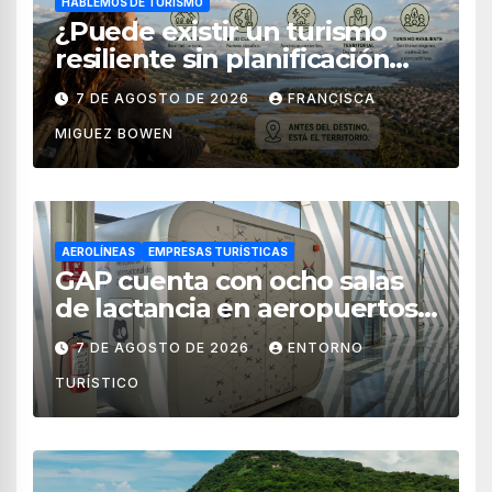
HABLEMOS DE TURISMO
¿Puede existir un turismo
resiliente sin planificación
territorial?
7 DE AGOSTO DE 2026
FRANCISCA
MIGUEZ BOWEN
AEROLÍNEAS
EMPRESAS TURÍSTICAS
GAP cuenta con ocho salas
de lactancia en aeropuertos
de México
7 DE AGOSTO DE 2026
ENTORNO
TURÍSTICO