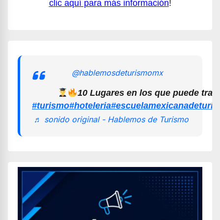
clic aquí para más información
!
@hablemosdeturismomx
10 Lugares en los que puede trab
#turismo
#hoteleria
#escuelamexicanadeturi
♬ sonido original - Hablemos de Turismo