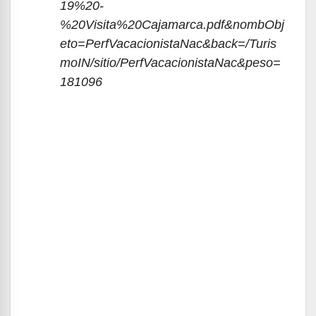
19%20-
%20Visita%20Cajamarca.pdf&nombObj
eto=PerfVacacionistaNac&back=/Turis
moIN/sitio/PerfVacacionistaNac&peso=
181096