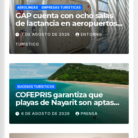
AEROLÍNEAS
EMPRESAS TURÍSTICAS
GAP cuenta con ocho salas
de lactancia en aeropuertos
de México
7 DE AGOSTO DE 2026
ENTORNO
TURÍSTICO
SUCESOS TURÍSTICOS
COFEPRIS garantiza que
playas de Nayarit son aptas
para uso recreativo
6 DE AGOSTO DE 2026
PRENSA