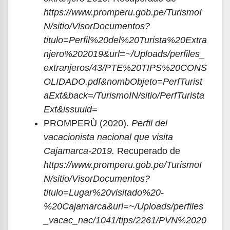
https://www.promperu.gob.pe/TurismoI
N/sitio/VisorDocumentos?
titulo=Perfil%20del%20Turista%20Extra
njero%202019&url=~/Uploads/perfiles_
extranjeros/43/PTE%20TIPS%20CONS
OLIDADO.pdf&nombObjeto=PerfTurist
aExt&back=/TurismoIN/sitio/PerfTurista
Ext&issuuid=
PROMPERÙ (2020).
Perfil del
vacacionista nacional que visita
Cajamarca-2019.
Recuperado de
https://www.promperu.gob.pe/TurismoI
N/sitio/VisorDocumentos?
titulo=Lugar%20visitado%20-
%20Cajamarca&url=~/Uploads/perfiles
_vacac_nac/1041/tips/2261/PVN%2020