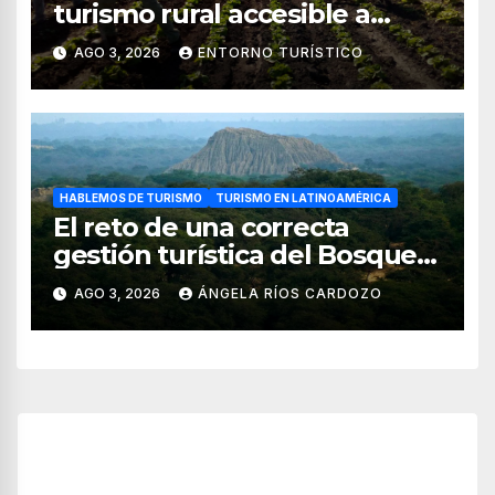
turismo rural accesible a
través de WhatsApp
AGO 3, 2026
ENTORNO TURÍSTICO
HABLEMOS DE TURISMO
TURISMO EN LATINOAMÉRICA
El reto de una correcta
gestión turística del Bosque
de Pomac (en Perú)
AGO 3, 2026
ÁNGELA RÍOS CARDOZO