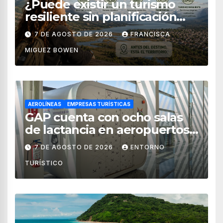
¿Puede existir un turismo
resiliente sin planificación
territorial?
7 DE AGOSTO DE 2026
FRANCISCA
MIGUEZ BOWEN
AEROLÍNEAS
EMPRESAS TURÍSTICAS
GAP cuenta con ocho salas
de lactancia en aeropuertos
de México
7 DE AGOSTO DE 2026
ENTORNO
TURÍSTICO