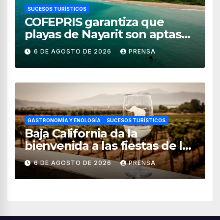
SUCESOS TURÍSTICOS
COFEPRIS garantiza que
playas de Nayarit son aptas
para uso recreativo
6 DE AGOSTO DE 2026
PRENSA
GASTRONOMÍA Y ENOLOGÍA
SUCESOS TURÍSTICOS
Baja California da la
bienvenida a las fiestas de la
vendimia 2026
6 DE AGOSTO DE 2026
PRENSA